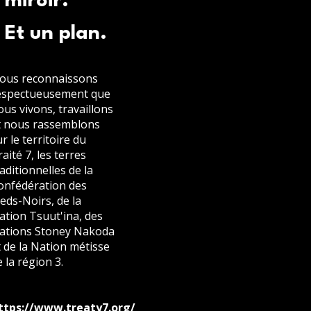
miroir.
Et un plan.
ous reconnaissons
espectueusement que
ous vivons, travaillons
t nous rassemblons
r le territoire du
aité 7, les terres
raditionnelles de la
onfédération des
ieds-Noirs, de la
ation Tsuut'ina, des
ations Stoney Nakoda
t de la Nation métisse
 la région 3.
ttps://www.treaty7.org/