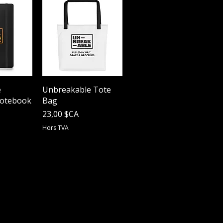
apide
Aperçu rapide
e
Unbreakable Tote
Notebook
Bag
Prix
23,00 $CA
Hors TVA