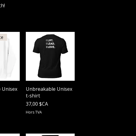
ch!
te
apide
Aperçu rapide
 Unisex
Unbreakable Unisex
t-shirt
Prix
37,00 $CA
Hors TVA