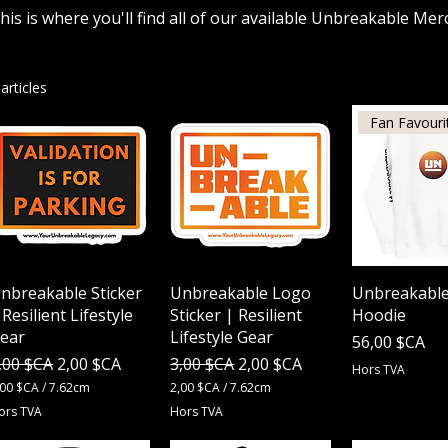
his is where you'll find all of our available Unbreakable Mer
 articles
Fan Favouri
Aperçu rapide
Aperçu rapide
Aperçu r
nbreakable Sticker
Unbreakable Logo
Unbreakable
 Resilient Lifestyle
Sticker | Resilient
Hoodie
ear
Lifestyle Gear
Prix
56,00 $CA
rix original
Prix promotionnel
Prix original
Prix promotionnel
,00 $CA
2,00 $CA
3,00 $CA
2,00 $CA
Hors TVA
,00 $CA
/
7.62cm
2,00 $CA
/
7.62cm
2
ors TVA
Hors TVA
,
0