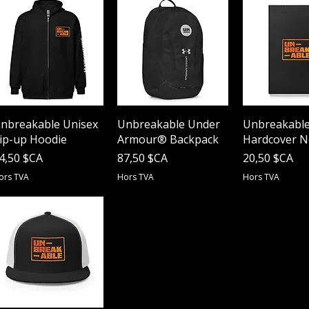
0
$
C
A
p
a
r
7
.
6
Aperçu rapide
Aperçu rapide
Aperçu r
nbreakable Unisex
Unbreakable Under
Unbreakabl
2
C
ip-up Hoodie
Armour® Backpack
Hardcover 
e
rix
Prix
Prix
4,50 $CA
87,50 $CA
20,50 $CA
n
t
ors TVA
Hors TVA
Hors TVA
i
m
m
è
t
r
e
s