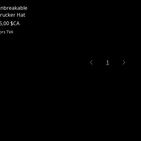
Aperçu rapide
nbreakable
rucker Hat
rix
5,00 $CA
ors TVA
1