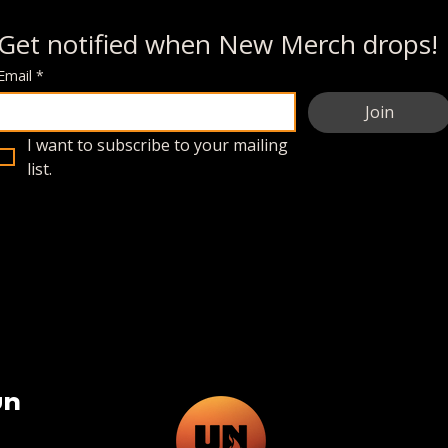
Get notified when New Merch drops!
Email
*
Join
I want to subscribe to your mailing 
list.
un