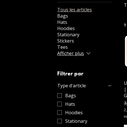
T
Tous les articles
Bags
Hats
9
Hoodies
Stationary
Stickers
Tees
Afficher plus
Filtrer par
U
Type d'article
|
G
Bags
P
3
Hats
2
Hoodies
2
H
,
Stationary
0