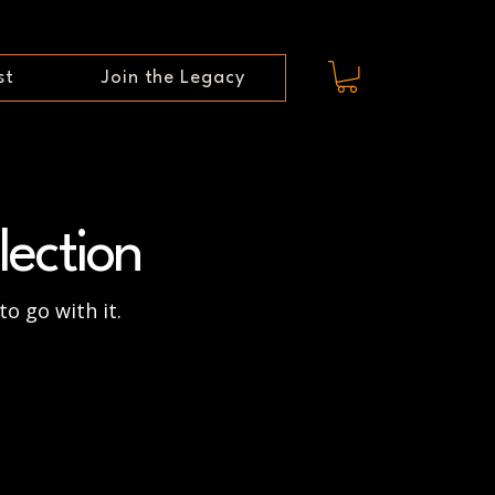
st
Join the Legacy
lection
to go with it.