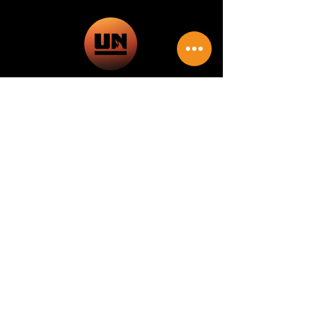
© 2025 par
Unbreakable
Legacy
© 2025 par Unbreakable Legacy
Nous reconnaissons respectueusement
que nous vivons, travaillons et nous
rassemblons sur le territoire du Traité
7, les terres traditionnelles de la
Confédération des Pieds-Noirs, de la
Nation Tsuut'ina, des Nations Stoney
Nakoda et de la Nation métisse de la