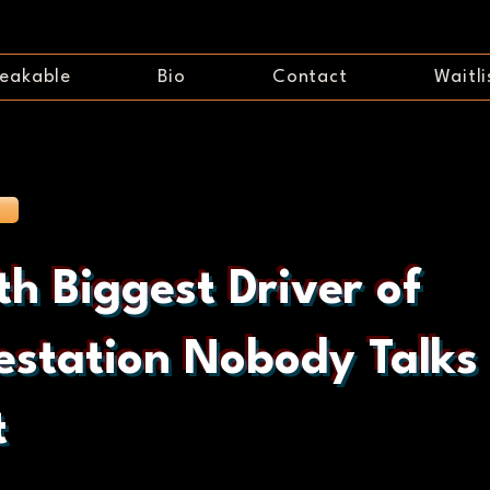
eakable
Bio
Contact
Waitli
th Biggest Driver of
estation Nobody Talks
t