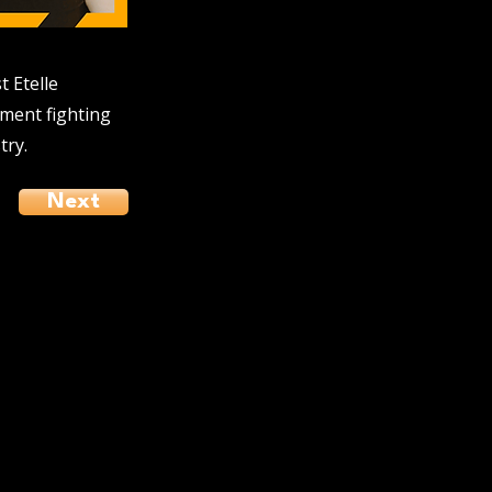
t Etelle
ment fighting
try.
Next