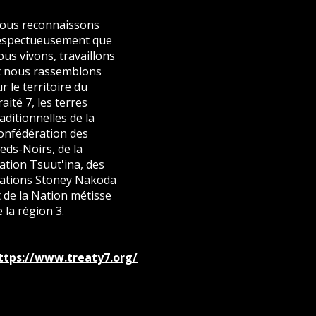
ous reconnaissons
espectueusement que
ous vivons, travaillons
t nous rassemblons
r le territoire du
aité 7, les terres
raditionnelles de la
onfédération des
ieds-Noirs, de la
ation Tsuut'ina, des
ations Stoney Nakoda
t de la Nation métisse
 la région 3.
ttps://www.treaty7.org/